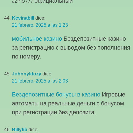
azino777 официальный
Kevinabill
dice:
21 febrero, 2025 a las 1:23
мобильное казино
Бездепозитные казино
за регистрацию с выводом без пополнения
по номеру.
JohnnyIdozy
dice:
21 febrero, 2025 a las 2:03
Бездепозитные бонусы в казино
Игровые
автоматы на реальные деньги с бонусом
при регистрации без депозита.
Billyfib
dice: